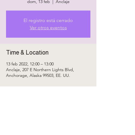
dom, 13 feb
  |  
Anclaje
El registro está cerrado
Ver otros eventos
Time & Location
13 feb 2022, 12:00 – 13:00
Anclaje, 207 E Northern Lights Blvd,
Anchorage, Alaska 99503, EE. UU.
Share This Event