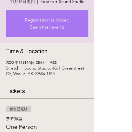
11月16日周四
  |  
Stretch + Sound Studio
Registration is closed
See other events
Time & Location
2023年11月16日 08:00 – 9:00
Stretch + Sound Studio, 4661 Greenstreet
Cir, Wasilla, AK 99654, USA
Tickets
銷售已完結
票券類型
One Person