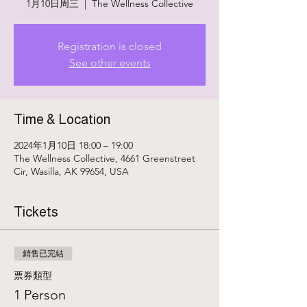
1月10日周三
  |  
The Wellness Collective
Registration is closed
See other events
Time & Location
2024年1月10日 18:00 – 19:00
The Wellness Collective, 4661 Greenstreet
Cir, Wasilla, AK 99654, USA
Tickets
銷售已完結
票券類型
1 Person