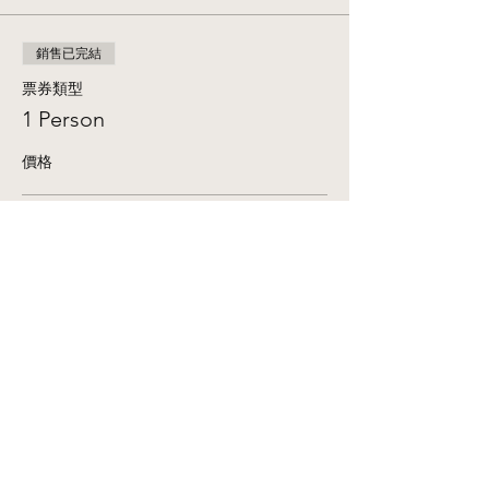
銷售已完結
票券類型
1 Person
價格
Yoga + Sound Bath
US$33.00
+US$0.83 票券服務費
Share This Event