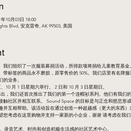
n
21年10月03日 18:00
ghts Blvd, 安克雷奇, AK 99503, 美国
nt
。我们组织了一次服装募捐活动，所得款项将捐给儿童教育基金
。带标签的商品永不磨损，原零售价的 50%。我们店里有名牌
们的业务。
、10 月 1 日星期六举行。 2 日和 10 月 3 日星期日。
e 的首次弹出，我们还首次推出了我们的第一个连帽衫系列。他们有我
触社区并相互联系。 Sound Space 的目标是与正念和慈悲
趣并互相帮助。该活动旨在通过创造一种超越感（更大的东西）
望您考虑在这里购物并支持一家新的小企业，谢谢 请考虑在我
乐、美术、录音艺术、时尚和创造积极生活感的社区艺术中心。