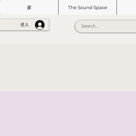
家
The Sound Space
登入