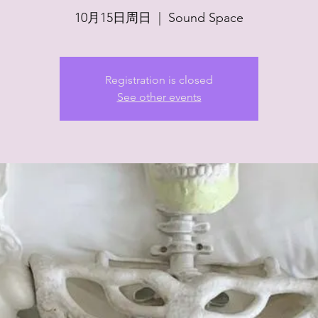
10月15日周日
  |  
Sound Space
Registration is closed
See other events