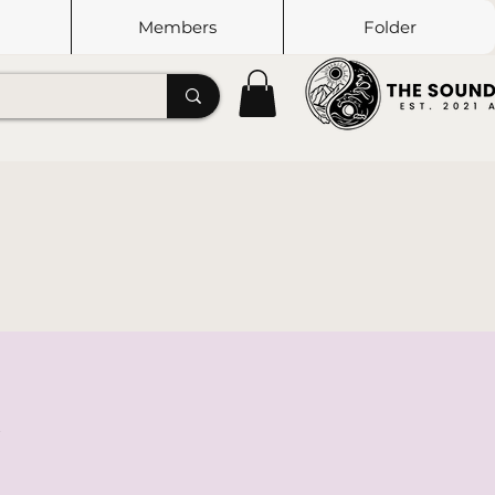
Members
Folder
y