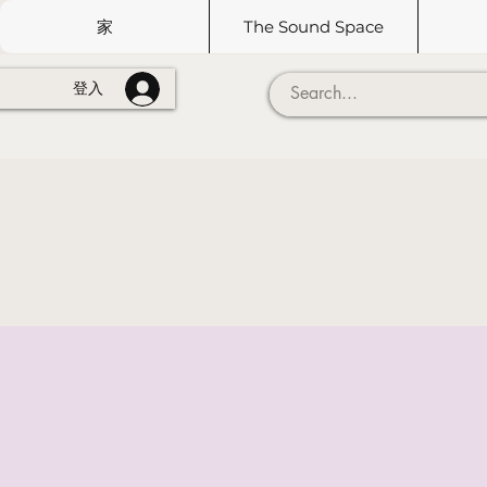
家
The Sound Space
登入