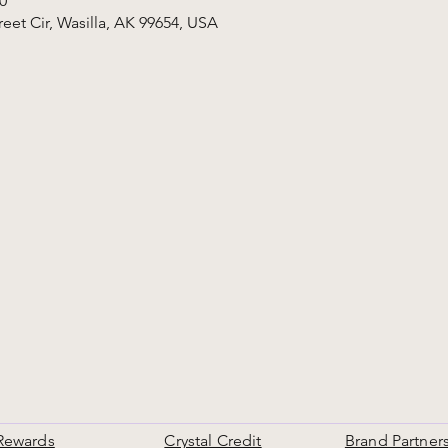
0
et Cir, Wasilla, AK 99654, USA
Rewards
Crystal Credit
Brand Partner