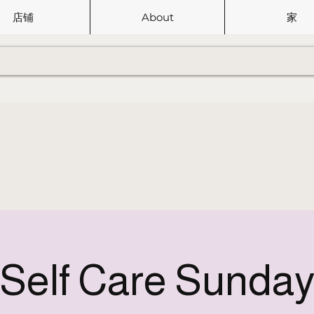
店铺
About
家
Self Care Sunda