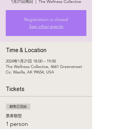
1月21日周日
  |  
The Wellness Collective
Registration is closed
See other events
Time & Location
2024年1月21日 18:00 – 19:00
The Wellness Collective, 4661 Greenstreet
Cir, Wasilla, AK 99654, USA
Tickets
銷售已完結
票券類型
1 person